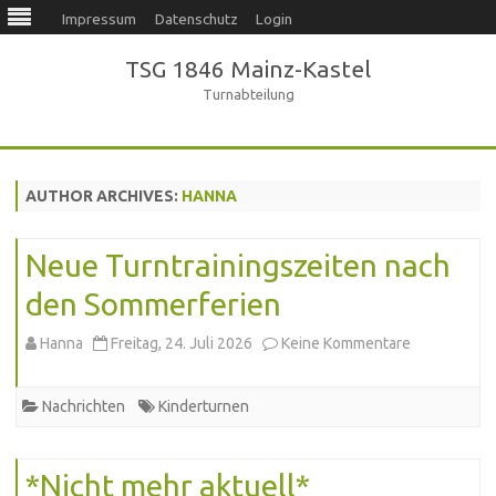
Impressum
Datenschutz
Login
TSG 1846 Mainz-Kastel
Turnabteilung
Skip
to
content
AUTHOR ARCHIVES:
HANNA
Neue Turntrainingszeiten nach
den Sommerferien
zu
Hanna
Freitag, 24. Juli 2026
Keine Kommentare
Neue
Nachrichten
Kinderturnen
Turntrainin
nach
*Nicht mehr aktuell*