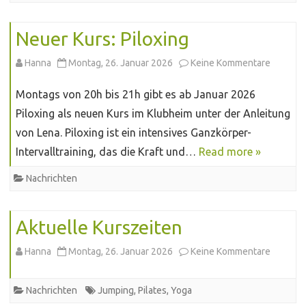
6
Neuer Kurs: Piloxing
und
zu
Hanna
Montag, 26. Januar 2026
Keine Kommentare
6-
Neuer
Montags von 20h bis 21h gibt es ab Januar 2026
12
Kurs:
Piloxing als neuen Kurs im Klubheim unter der Anleitung
Jährige
von Lena. Piloxing ist ein intensives Ganzkörper-
Piloxing
Intervalltraining, das die Kraft und…
Read more »
Nachrichten
Aktuelle Kurszeiten
zu
Hanna
Montag, 26. Januar 2026
Keine Kommentare
Aktuelle
Nachrichten
Jumping
,
Pilates
,
Yoga
Kurszei