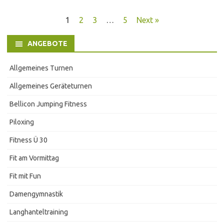
Beitragsnavigation
1
2
3
…
5
Next »
ANGEBOTE
Allgemeines Turnen
Allgemeines Geräteturnen
Bellicon Jumping Fitness
Piloxing
Fitness Ü 30
Fit am Vormittag
Fit mit Fun
Damengymnastik
Langhanteltraining