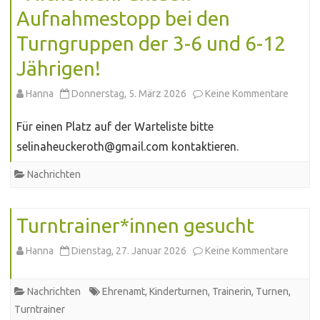
den
Aufnahmestopp bei den
Sommerferi
Turngruppen der 3-6 und 6-12
Jährigen!
zu
Hanna
Donnerstag, 5. März 2026
Keine Kommentare
*Nicht
Für einen Platz auf der Warteliste bitte
mehr
selinaheuckeroth@gmail.com kontaktieren.
aktuell
Nachrichten
Aufna
bei
Turntrainer*innen gesucht
den
zu
Hanna
Dienstag, 27. Januar 2026
Keine Kommentare
Turng
Turntr
Nachrichten
Ehrenamt
,
Kinderturnen
,
Trainerin
,
Turnen
,
der
gesuch
Turntrainer
3-